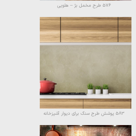
576 طرح مخمل بژ – هلویی
583 پوشش طرح سنگ برای دیوار آشپزخانه