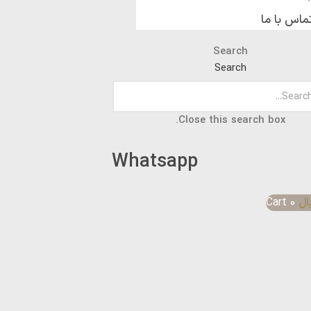
ماس با ما
Search
Search
Close this search box.
Whatsapp
ال
0
Cart