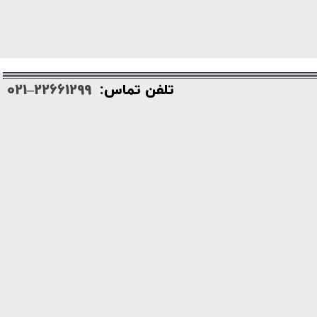
تلفن تماس:
22661299–021