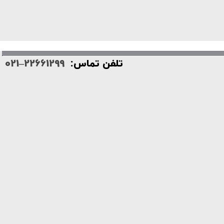
تلفن تماس:
22661299–021