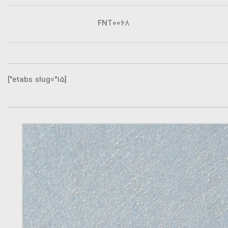
FNT0068
[etabs slug="15"]