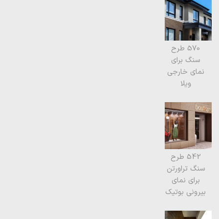
570 طرح
سنگ برای
نمای خارجی
ویلا
542 طرح
سنگ تراورتن
برای نمای
بیرونی بوتیک