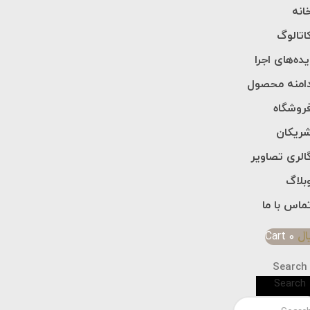
انه
اتالوگ
یده‌های اجرا
امنه محصول
روشگاه
ریکان
الری تصاویر
بلاگ
ماس با ما
ال
0
Cart
Search
Search