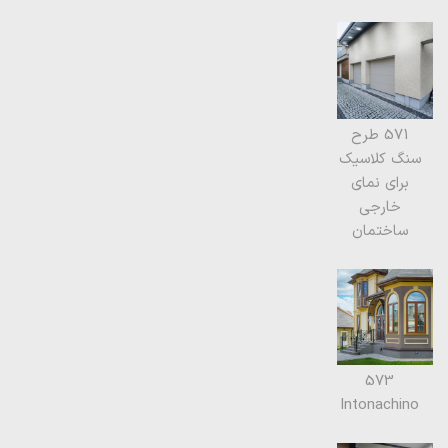
571 طرح
سنگ کلاسیک
برای نمای
خارجی
ساختمان
573
Intonachino