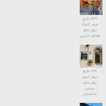
568 طرح
مرمر آنتیک
برای نمای
فضای خارجی
268 طرح
دیوار آجری
برای نمای
بیرونی
ساختمان