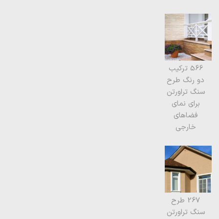
566 ترکیب
دو رنگ طرح
سنگ تراورتن
برای نمای
فضاهای
خارجی
267 طرح
سنگ تراورتن