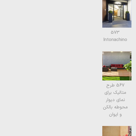
573
Intonachino
567 طرح
متالیک برای
نمای دیوار
محوطه بالکن
و ایوان