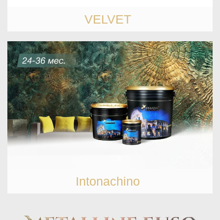
VELVET
Intonachino