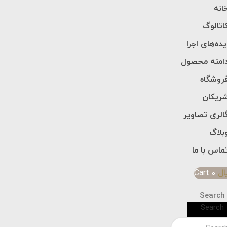
انه
اتالوگ
یده‌های اجرا
امنه محصول
روشگاه
ریکان
الری تصاویر
بلاگ
ماس با ما
ال
0
Cart
Search
Search