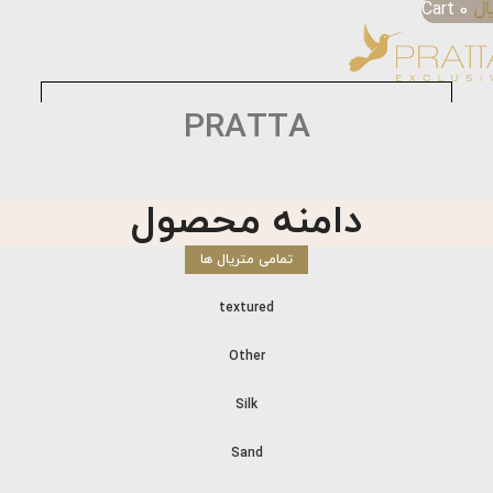
ال
0
Cart
PRATTA
دامنه محصول
تمامی متریال ها
textured
Other
Silk
Sand