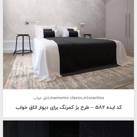
intonachino
marmorino classic
اتاق خواب
کد ایده 582 – طرح بژ کمرنگ برای دیوار اتاق خواب