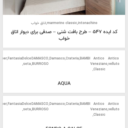
intonachino
marmorino classic
اتاق خواب
کد ایده 547 – طرح بافت شنی – صدفی برای دیوار اتاق
خواب
oper
Fantasia
Dolce
DAMASCO
Damasco
Crateria
BAMBI
Antico
Antico
3
seta
BURROSO
Veneziano
velluto
Classic
AQUA
oper
Fantasia
Dolce
DAMASCO
Damasco
Crateria
BAMBI
Antico
Antico
3
seta
BURROSO
Veneziano
velluto
Classic