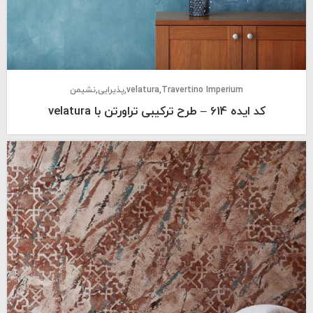
Travertino Imperium
velatura
پذیرایی
نشیمن
کد ایده 614 – طرح ترکیبی تراورتن با velatura