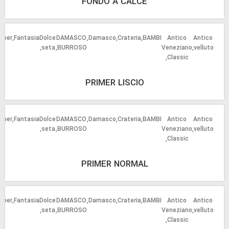
FONDO A CALCE
oper
Fantasia
Dolce
DAMASCO
Damasco
Crateria
BAMBI
Antico
Antico
3
seta
BURROSO
Veneziano
velluto
Classic
PRIMER LISCIO
oper
Fantasia
Dolce
DAMASCO
Damasco
Crateria
BAMBI
Antico
Antico
3
seta
BURROSO
Veneziano
velluto
Classic
PRIMER NORMAL
oper
Fantasia
Dolce
DAMASCO
Damasco
Crateria
BAMBI
Antico
Antico
3
seta
BURROSO
Veneziano
velluto
Classic