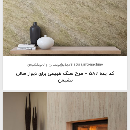
intonachino
velatura
پذیرایی
سالن و لابی
نشیمن
کد ایده 586 – طرح سنگ طبیعی برای دیوار سالن
نشیمن