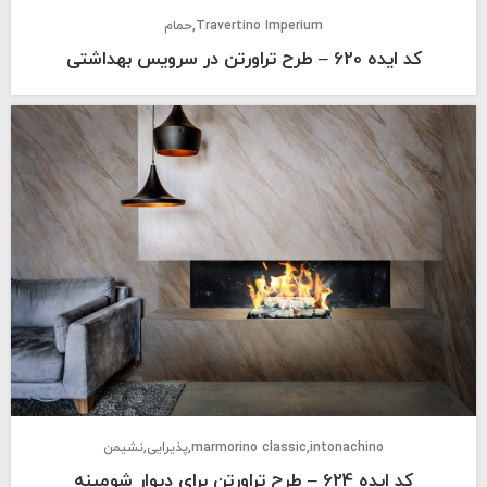
Travertino Imperium
حمام
کد ایده 620 – طرح تراورتن در سرویس بهداشتی
intonachino
marmorino classic
پذیرایی
نشیمن
کد ایده 624 – طرح تراورتن برای دیوار شومینه