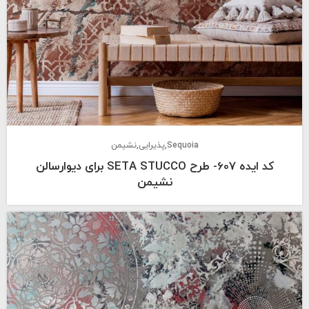
Sequoia
پذیرایی
نشیمن
کد ایده 607- طرح SETA STUCCO برای دیوارسالن
نشیمن