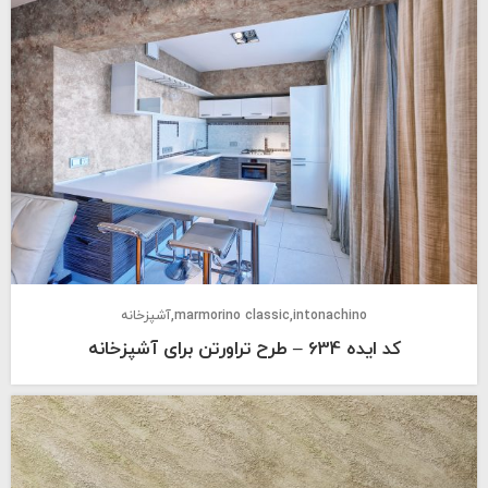
intonachino
marmorino classic
آشپزخانه
کد ایده 634 – طرح تراورتن برای آشپزخانه