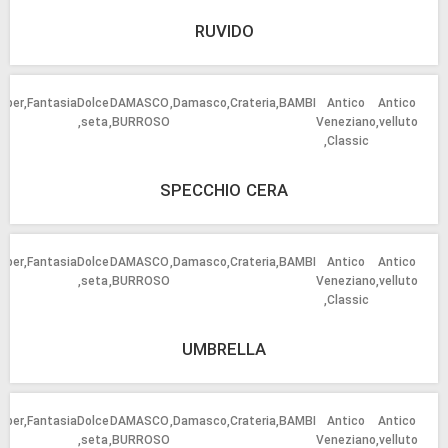
RUVIDO
oper
Fantasia
Dolce
DAMASCO
Damasco
Crateria
BAMBI
Antico
Antico
3
seta
BURROSO
Veneziano
velluto
Classic
SPECCHIO CERA
oper
Fantasia
Dolce
DAMASCO
Damasco
Crateria
BAMBI
Antico
Antico
3
seta
BURROSO
Veneziano
velluto
Classic
UMBRELLA
oper
Fantasia
Dolce
DAMASCO
Damasco
Crateria
BAMBI
Antico
Antico
3
seta
BURROSO
Veneziano
velluto