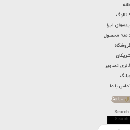
انه
اتالوگ
یده‌های اجرا
امنه محصول
روشگاه
ریکان
الری تصاویر
بلاگ
ماس با ما
ال
0
Cart
Search
Search