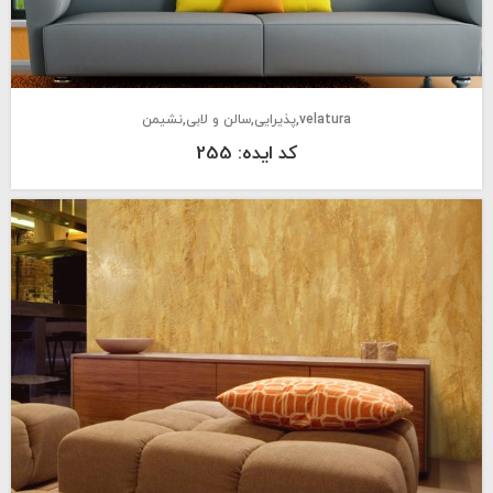
velatura
پذیرایی
سالن و لابی
نشیمن
کد ایده: 255