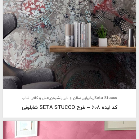
Seta Stucco
پذیرایی
سالن و لابی
نشیمن
هتل و کافی شاپ
کد ایده 608 – طرح SETA STUCCO شابلونی