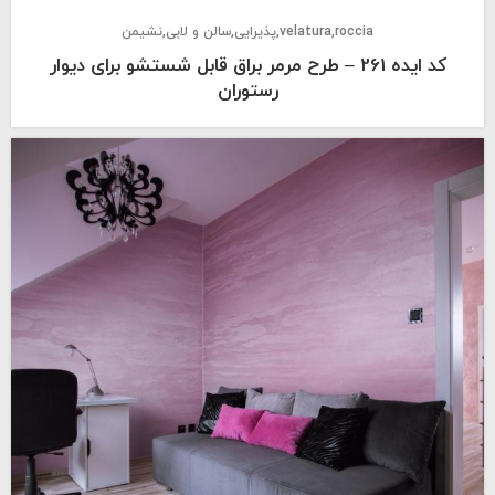
roccia
velatura
پذیرایی
سالن و لابی
نشیمن
کد ایده 261 – طرح مرمر براق قابل شستشو برای دیوار
رستوران